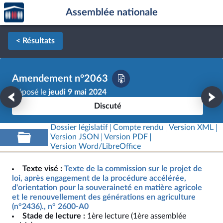
Accèder
Aller au contenu
Aller en bas de la page
Assemblée nationale
à la
page
d'accueil
< Résultats
Amendement n°2063
Déposé le
jeudi 9 mai 2024
Discuté
Dossier législatif
Compte rendu
Version XML
Version JSON
Version PDF
Version Word/LibreOffice
Texte visé :
Texte de la commission sur le projet de
loi, après engagement de la procédure accélérée,
d'orientation pour la souveraineté en matière agricole
et le renouvellement des générations en agriculture
(n°2436)., n° 2600-A0
Stade de lecture :
1ère lecture (1ère assemblée