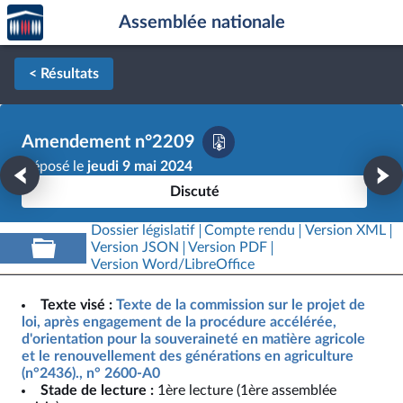
Accèder
Aller au contenu
Aller en bas de la page
Assemblée nationale
à la
page
d'accueil
< Résultats
Amendement n°2209
Déposé le
jeudi 9 mai 2024
Discuté
Dossier législatif
Compte rendu
Version XML
Version JSON
Version PDF
Version Word/LibreOffice
Texte visé :
Texte de la commission sur le projet de
loi, après engagement de la procédure accélérée,
d'orientation pour la souveraineté en matière agricole
et le renouvellement des générations en agriculture
(n°2436)., n° 2600-A0
Stade de lecture :
1ère lecture (1ère assemblée