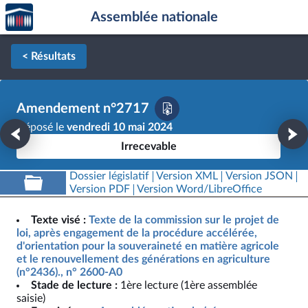
Accèder
Aller au contenu
Aller en bas de la page
Assemblée nationale
à la
page
d'accueil
< Résultats
Amendement n°2717
Déposé le
vendredi 10 mai 2024
Irrecevable
Dossier législatif
Version XML
Version JSON
Version PDF
Version Word/LibreOffice
Texte visé :
Texte de la commission sur le projet de
loi, après engagement de la procédure accélérée,
d'orientation pour la souveraineté en matière agricole
et le renouvellement des générations en agriculture
(n°2436)., n° 2600-A0
Stade de lecture :
1ère lecture (1ère assemblée
saisie)