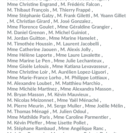
Mme Christine Engrand
M. Frédéric Falcon
M. Thibaut François
M. Thierry Frappé
Mme Stéphanie Galzy
M. Frank Giletti
M. Yoann Gillet
M. Christian Girard
M. José Gonzalez
Mme Florence Goulet
Mme Géraldine Grangier
M. Daniel Grenon
M. Michel Guiniot
M. Jordan Guitton
Mme Marine Hamelet
M. Timothée Houssin
M. Laurent Jacobelli
Mme Catherine Jaouen
M. Alexis Jolly
Mme Hélène Laporte
Mme Laure Lavalette
Mme Marine Le Pen
Mme Julie Lechanteux
Mme Gisèle Lelouis
Mme Katiana Levavasseur
Mme Christine Loir
M. Aurélien Lopez-Liguori
Mme Marie-France Lorho
M. Philippe Lottiaux
M. Alexandre Loubet
M. Matthieu Marchio
Mme Michèle Martinez
Mme Alexandra Masson
M. Bryan Masson
M. Kévin Mauvieux
M. Nicolas Meizonnet
Mme Yaël Ménaché
M. Pierre Meurin
M. Serge Muller
Mme Joëlle Mélin
M. Thomas Ménagé
M. Julien Odoul
Mme Mathilde Paris
Mme Caroline Parmentier
M. Kévin Pfeffer
Mme Lisette Pollet
M. Stéphane Rambaud
Mme Angélique Ranc