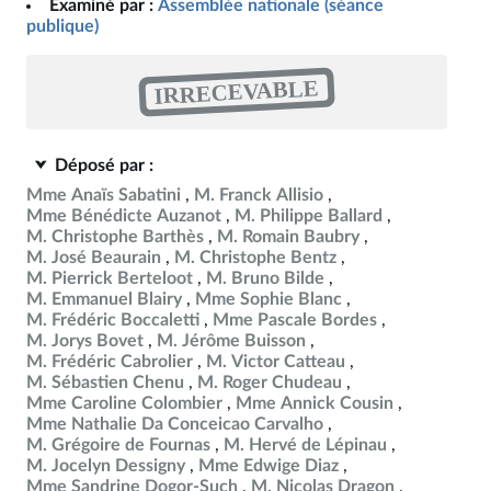
Examiné par :
Assemblée nationale (séance
publique)
IRRECEVABLE
Déposé par :
Mme Anaïs Sabatini
M. Franck Allisio
Mme Bénédicte Auzanot
M. Philippe Ballard
M. Christophe Barthès
M. Romain Baubry
M. José Beaurain
M. Christophe Bentz
M. Pierrick Berteloot
M. Bruno Bilde
M. Emmanuel Blairy
Mme Sophie Blanc
M. Frédéric Boccaletti
Mme Pascale Bordes
M. Jorys Bovet
M. Jérôme Buisson
M. Frédéric Cabrolier
M. Victor Catteau
M. Sébastien Chenu
M. Roger Chudeau
Mme Caroline Colombier
Mme Annick Cousin
Mme Nathalie Da Conceicao Carvalho
M. Grégoire de Fournas
M. Hervé de Lépinau
M. Jocelyn Dessigny
Mme Edwige Diaz
Mme Sandrine Dogor-Such
M. Nicolas Dragon