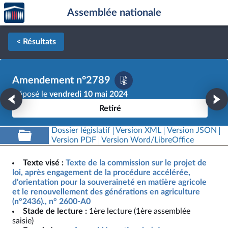
Accèder
Aller au contenu
Aller en bas de la page
Assemblée nationale
à la
page
d'accueil
< Résultats
Amendement n°2789
Déposé le
vendredi 10 mai 2024
Retiré
Dossier législatif
Version XML
Version JSON
Version PDF
Version Word/LibreOffice
Texte visé :
Texte de la commission sur le projet de
loi, après engagement de la procédure accélérée,
d'orientation pour la souveraineté en matière agricole
et le renouvellement des générations en agriculture
(n°2436)., n° 2600-A0
Stade de lecture :
1ère lecture (1ère assemblée
saisie)