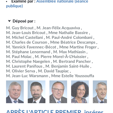
Examiné par :
Assemblée nationale (séance
publique)
Déposé par :
M. Guy Bricout
M. Jean-Félix Acquaviva
M. Jean-Louis Bricout
Mme Nathalie Bassire
M. Michel Castellani
M. Paul-André Colombani
M. Charles de Courson
Mme Béatrice Descamps
M. Yannick Favennec-Bécot
Mme Martine Froger
M. Stéphane Lenormand
M. Max Mathiasin
M. Paul Molac
M. Pierre Morel-À-L'Huissier
M. Christophe Naegelen
M. Bertrand Pancher
M. Laurent Panifous
M. Benjamin Saint-Huile
M. Olivier Serva
M. David Taupiac
M. Jean-Luc Warsmann
Mme Estelle Youssouffa
APRÈS L'ARTICLE PREMIER, insérer