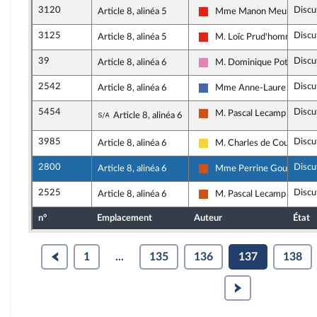
3120
Discu
Article 8, alinéa 5
Mme Manon Meunier
La France insoumise - Nouve
3125
Discu
Article 8, alinéa 5
M. Loïc Prud'homme
La France insoumise - Nouve
39
Discu
Article 8, alinéa 6
M. Dominique Potier
Socialistes et apparentés
2542
Discu
Article 8, alinéa 6
Mme Anne-Laure Blin
Les Républicains
5454
Discu
Sous-amendement de l'amendement n
M. Pascal Lecamp
Article 8, alinéa 6
Démocrate (MoDem et Ind
3985
Discu
Article 8, alinéa 6
M. Charles de Courson
Libertés, Indépendants, Ou
2800
Discu
Article 8, alinéa 6
Mme Perrine Goulet
Démocrate (MoDem et Ind
2525
Discu
Article 8, alinéa 6
M. Pascal Lecamp
Démocrate (MoDem et Ind
n°
Emplacement
Auteur
État
1
...
135
136
137
138