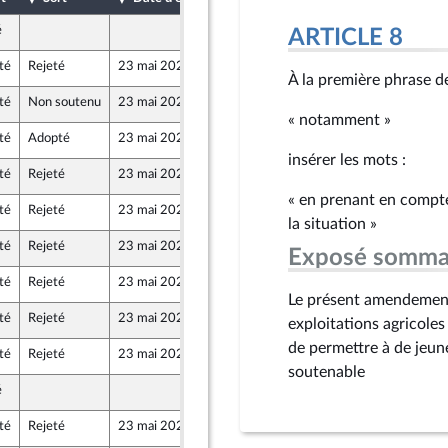
é
10 mai 2024
ARTICLE 8
tre-mer et Territoires
té
Rejeté
23 mai 2024
7 mai 2024
À la première phrase de 
té
Non soutenu
23 mai 2024
9 mai 2024
« notamment »
té
Adopté
23 mai 2024
9 mai 2024
épendants)
insérer les mots :
té
Rejeté
23 mai 2024
10 mai 2024
« en prenant en compte 
té
Rejeté
23 mai 2024
9 mai 2024
la situation »
té
Rejeté
23 mai 2024
10 mai 2024
Exposé somma
lle Union Populaire écologique et sociale
té
Rejeté
23 mai 2024
10 mai 2024
tre-mer et Territoires
Le présent amendement 
té
Rejeté
23 mai 2024
8 mai 2024
exploitations agricole
de permettre à de jeune
té
Rejeté
23 mai 2024
7 mai 2024
soutenable
é
9 mai 2024
épendants)
té
Rejeté
23 mai 2024
8 mai 2024