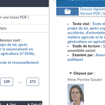
Dossier législat
Version PDF
V
r une liasse PDF
Texte visé :
Texte d
data
projet de loi, après e
accélérée, d'orientati
matière agricole et le
essous sont :
générations en agricul
jet de loi, après
Stade de lecture :
1
r la souveraineté en
assemblée saisie)
agriculture (n°2436).,
Examiné par :
Assem
publique)
icole et renouvellement
Déposé par :
Mme Perrine Goulet
139
...
271
t
Sort
Date d'examen
Date de dépôt