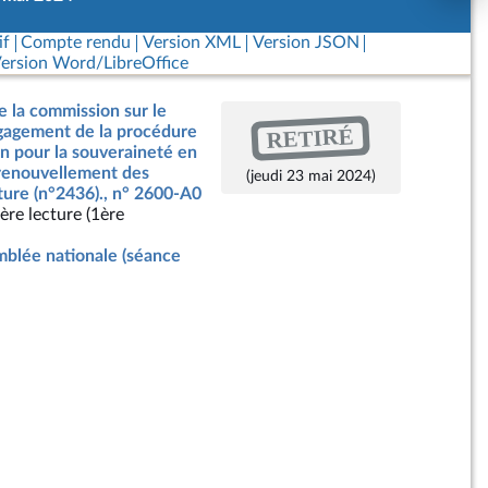
if
Compte rendu
Version XML
Version JSON
ersion Word/LibreOffice
e la commission sur le
RETIRÉ
ngagement de la procédure
on pour la souveraineté en
 renouvellement des
(jeudi 23 mai 2024)
ture (n°2436)., n° 2600-A0
ère lecture (1ère
blée nationale (séance