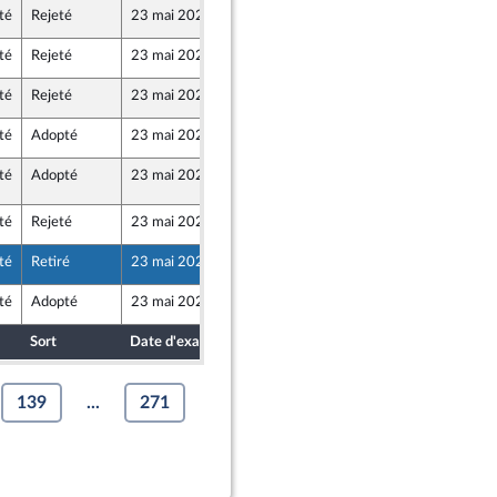
té
Rejeté
23 mai 2024
10 mai 2024
lle Union Populaire écologique et sociale
té
Rejeté
23 mai 2024
10 mai 2024
lle Union Populaire écologique et sociale
té
Rejeté
23 mai 2024
6 mai 2024
té
Adopté
23 mai 2024
10 mai 2024
té
Adopté
23 mai 2024
21 mai 2024
°2542
épendants)
té
Rejeté
23 mai 2024
10 mai 2024
tre-mer et Territoires
té
Retiré
23 mai 2024
10 mai 2024
épendants)
té
Adopté
23 mai 2024
9 mai 2024
épendants)
Sort
Date d'examen
Date de dépôt
139
...
271