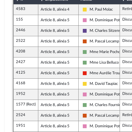
4583
Retir
Article 8, alinéa 4
M. Paul Molac
Libertés, Indépendants, Ou
155
Discu
Article 8, alinéa 5
M. Dominique Potier
Socialistes et apparentés
2446
Discu
Article 8, alinéa 5
M. Charles Sitzenstuhl
Renaissance
2522
Discu
Article 8, alinéa 5
M. Pascal Lecamp
Démocrate (MoDem et Ind
4208
Discu
Article 8, alinéa 5
Mme Marie Pochon
Écologiste - NUPES
2427
Discu
Article 8, alinéa 5
Mme Lisa Belluco
Écologiste - NUPES
4125
Discu
Article 8, alinéa 5
Mme Aurélie Trouvé
La France insoumise - Nouve
4168
Discu
Article 8, alinéa 5
M. David Taupiac
Libertés, Indépendants, Ou
1952
Discu
Article 8, alinéa 5
M. Dominique Potier
Socialistes et apparentés
1577 (Rect)
Discu
Article 8, alinéa 5
M. Charles Fournier
Écologiste - NUPES
2524
Retir
Article 8, alinéa 5
M. Pascal Lecamp
Démocrate (MoDem et Ind
1951
Discu
Article 8, alinéa 5
M. Dominique Potier
Socialistes et apparentés