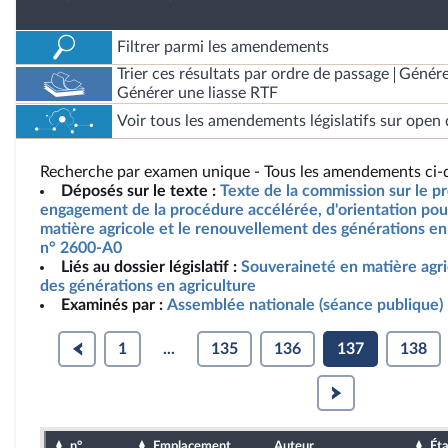
Filtrer parmi les amendements
Trier ces résultats par ordre de passage
Génére
Générer une liasse RTF
Voir tous les amendements législatifs sur open 
Recherche par examen unique - Tous les amendements ci-d
Déposés sur le texte :
Texte de la commission sur le pro
engagement de la procédure accélérée, d'orientation pou
matière agricole et le renouvellement des générations en 
n° 2600-A0
Liés au dossier législatif :
Souveraineté en matière agr
des générations en agriculture
Examinés par :
Assemblée nationale (séance publique)
1
...
135
136
137
138
n°
Emplacement
Auteur
Éta