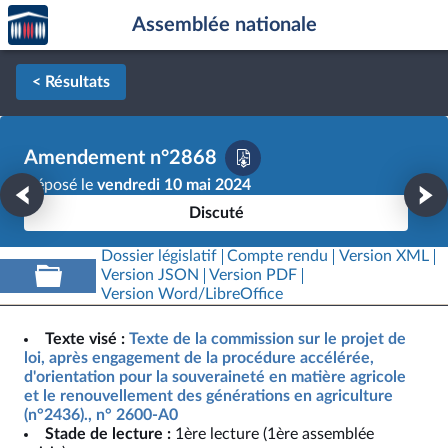
Accèder
Aller au contenu
Aller en bas de la page
Assemblée nationale
à la
page
d'accueil
< Résultats
Amendement n°2868
Déposé le
vendredi 10 mai 2024
Discuté
Dossier législatif
Compte rendu
Version XML
Version JSON
Version PDF
Version Word/LibreOffice
Texte visé :
Texte de la commission sur le projet de
loi, après engagement de la procédure accélérée,
d'orientation pour la souveraineté en matière agricole
et le renouvellement des générations en agriculture
(n°2436)., n° 2600-A0
Stade de lecture :
1ère lecture (1ère assemblée