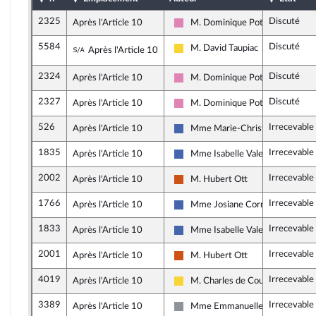
2325
Discuté
Après l'Article 10
M. Dominique Potier
Socialistes et apparentés
5584
Discuté
Sous-amendement de l'amendement n°232
M. David Taupiac
Après l'Article 10
Libertés, Indépendants, Outre-me
2324
Discuté
Après l'Article 10
M. Dominique Potier
Socialistes et apparentés
2327
Discuté
Après l'Article 10
M. Dominique Potier
Socialistes et apparentés
526
Irrecevable
Après l'Article 10
Mme Marie-Christine Dalloz
Les Républicains
1835
Irrecevable
Après l'Article 10
Mme Isabelle Valentin
Les Républicains
2002
Irrecevable
Après l'Article 10
M. Hubert Ott
Démocrate (MoDem et Indépend
1766
Irrecevable
Après l'Article 10
Mme Josiane Corneloup
Les Républicains
1833
Irrecevable
Après l'Article 10
Mme Isabelle Valentin
Les Républicains
2001
Irrecevable
Après l'Article 10
M. Hubert Ott
Démocrate (MoDem et Indépend
4019
Irrecevable
Après l'Article 10
M. Charles de Courson
Libertés, Indépendants, Outre-me
3389
Irrecevable
Après l'Article 10
Mme Emmanuelle Ménard
Non inscrit