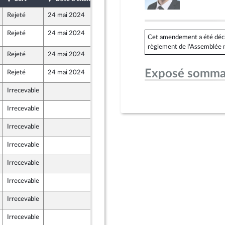
Rejeté
24 mai 2024
9 mai 2024
Rejeté
24 mai 2024
23 mai 2024
5
Cet amendement a été déclar
r et Territoires
règlement de l'Assemblée n
Rejeté
24 mai 2024
9 mai 2024
Exposé somma
Rejeté
24 mai 2024
9 mai 2024
Irrecevable
7 mai 2024
Irrecevable
8 mai 2024
Irrecevable
8 mai 2024
ants)
Irrecevable
8 mai 2024
Irrecevable
8 mai 2024
Irrecevable
8 mai 2024
ants)
Irrecevable
10 mai 2024
r et Territoires
Irrecevable
10 mai 2024