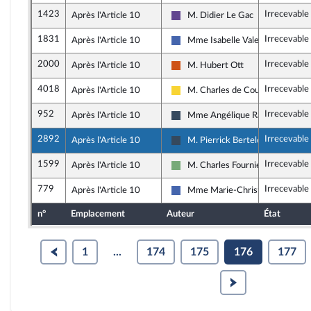
1423
Irrecevable
Après l'Article 10
M. Didier Le Gac
Renaissance
1831
Irrecevable
Après l'Article 10
Mme Isabelle Valentin
Les Républicains
2000
Irrecevable
Après l'Article 10
M. Hubert Ott
Démocrate (MoDem et Indépend
4018
Irrecevable
Après l'Article 10
M. Charles de Courson
Libertés, Indépendants, Outre-me
952
Irrecevable
Après l'Article 10
Mme Angélique Ranc
Rassemblement National
2892
Irrecevable
Après l'Article 10
M. Pierrick Berteloot
Rassemblement National
1599
Irrecevable
Après l'Article 10
M. Charles Fournier
Écologiste - NUPES
779
Irrecevable
Après l'Article 10
Mme Marie-Christine Dalloz
Les Républicains
n°
Emplacement
Auteur
État
1
...
174
175
176
177