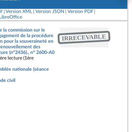
if
Version XML
Version JSON
Version PDF
ibreOffice
e la commission sur le
IRRECEVABLE
ngagement de la procédure
on pour la souveraineté en
 renouvellement des
ture (n°2436)., n° 2600-A0
ère lecture (1ère
blée nationale (séance
de civil