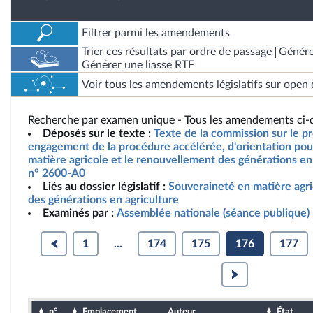
Filtrer parmi les amendements
Trier ces résultats par ordre de passage
Génére
Générer une liasse RTF
Voir tous les amendements législatifs sur open 
Recherche par examen unique - Tous les amendements ci-d
Déposés sur le texte :
Texte de la commission sur le pro
engagement de la procédure accélérée, d'orientation pou
matière agricole et le renouvellement des générations en 
n° 2600-A0
Liés au dossier législatif :
Souveraineté en matière agr
des générations en agriculture
Examinés par :
Assemblée nationale (séance publique)
1
...
174
175
176
177
n°
Emplacement
Auteur
État