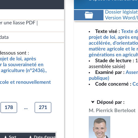
Dossier législat
Version Word/L
r une liasse PDF
Texte visé :
Texte d
data
projet de loi, après e
accélérée, d'orientati
matière agricole et le
essous sont :
générations en agricul
jet de loi, après
Stade de lecture :
1
r la souveraineté en
assemblée saisie)
agriculture (n°2436).,
Examiné par :
Assem
publique)
icole et renouvellement
Code concerné :
Co
Déposé par :
178
...
271
M. Pierrick Berteloot
Sort
Date d'examen
Date de dépôt