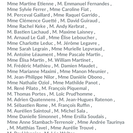
Mme Martine Etienne
M. Emmanuel Fernandes
Mme Sylvie Ferrer
Mme Caroline Fiat
M. Perceval Gaillard
Mme Raquel Garrido
Mme Clémence Guetté
M. David Guiraud
Mme Rachel Keke
M. Andy Kerbrat
M. Bastien Lachaud
M. Maxime Laisney
M. Arnaud Le Gall
Mme Élise Leboucher
Mme Charlotte Leduc
M. Jérôme Legavre
Mme Sarah Legrain
Mme Murielle Lepvraud
M. Antoine Léaument
Mme Pascale Martin
Mme Élisa Martin
M. William Martinet
M. Frédéric Mathieu
M. Damien Maudet
Mme Marianne Maximi
Mme Manon Meunier
M. Jean-Philippe Nilor
Mme Danièle Obono
Mme Nathalie Oziol
Mme Mathilde Panot
M. René Pilato
M. François Piquemal
M. Thomas Portes
M. Loïc Prud'homme
M. Adrien Quatennens
M. Jean-Hugues Ratenon
M. Sébastien Rome
M. François Ruffin
M. Aurélien Saintoul
M. Michel Sala
Mme Danielle Simonnet
Mme Ersilia Soudais
Mme Anne Stambach-Terrenoir
Mme Andrée Taurinya
M. Matthias Tavel
Mme Aurélie Trouvé