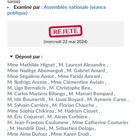
saisie)
Examiné par :
Assemblée nationale (séance
publique)
REJETÉ
(mercredi 22 mai 2024)
Déposé par :
Mme Mathilde Hignet
M. Laurent Alexandre
Mme Nadège Abomangoli
M. Gabriel Amard
Mme Ségolène Amiot
Mme Farida Amrani
M. Rodrigo Arenas
Mme Clémentine Autain
M. Ugo Bernalicis
M. Christophe Bex
M. Carlos Martens Bilongo
M. Manuel Bompard
M. Idir Boumertit
M. Louis Boyard
M. Aymeric Caron
M. Sylvain Carrière
M. Florian Chauche
Mme Sophia Chikirou
M. Hadrien Clouet
M. Éric Coquerel
M. Alexis Corbière
M. Jean-François Coulomme
Mme Catherine Couturier
M. Hendrik Davi
M. Sébastien Delogu
Mme Alma Dufour
Mme Karen Erodi