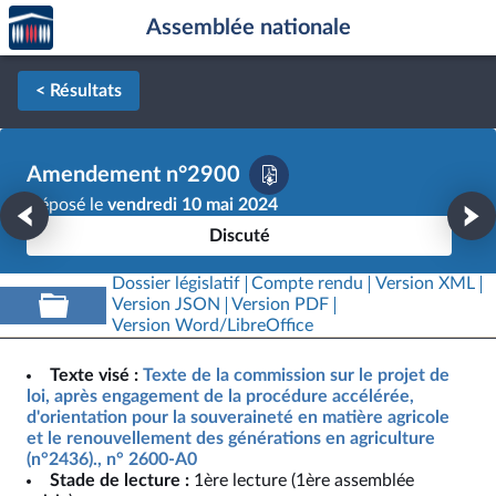
Accèder
Aller au contenu
Aller en bas de la page
Assemblée nationale
à la
page
d'accueil
< Résultats
Amendement n°2900
Déposé le
vendredi 10 mai 2024
Discuté
Dossier législatif
Compte rendu
Version XML
Version JSON
Version PDF
Version Word/LibreOffice
Texte visé :
Texte de la commission sur le projet de
loi, après engagement de la procédure accélérée,
d'orientation pour la souveraineté en matière agricole
et le renouvellement des générations en agriculture
(n°2436)., n° 2600-A0
Stade de lecture :
1ère lecture (1ère assemblée