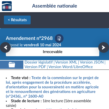
Accèder
Aller au contenu
Aller en bas de la page
Assemblée nationale
à la
page
d'accueil
< Résultats
Amendement n°2968
Déposé le
vendredi 10 mai 2024
Irrecevable
Dossier législatif
Version XML
Version JSON
Version PDF
Version Word/LibreOffice
Texte visé :
Texte de la commission sur le projet de
loi, après engagement de la procédure accélérée,
d'orientation pour la souveraineté en matière agricole
et le renouvellement des générations en agriculture
(n°2436)., n° 2600-A0
Stade de lecture :
1ère lecture (1ère assemblée
saisie)