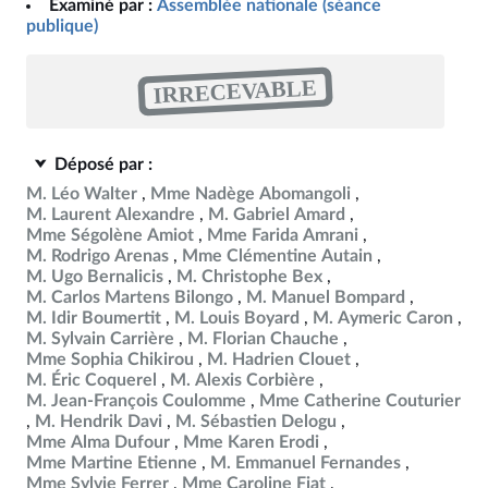
Examiné par :
Assemblée nationale (séance
publique)
IRRECEVABLE
Déposé par :
M. Léo Walter
Mme Nadège Abomangoli
M. Laurent Alexandre
M. Gabriel Amard
Mme Ségolène Amiot
Mme Farida Amrani
M. Rodrigo Arenas
Mme Clémentine Autain
M. Ugo Bernalicis
M. Christophe Bex
M. Carlos Martens Bilongo
M. Manuel Bompard
M. Idir Boumertit
M. Louis Boyard
M. Aymeric Caron
M. Sylvain Carrière
M. Florian Chauche
Mme Sophia Chikirou
M. Hadrien Clouet
M. Éric Coquerel
M. Alexis Corbière
M. Jean-François Coulomme
Mme Catherine Couturier
M. Hendrik Davi
M. Sébastien Delogu
Mme Alma Dufour
Mme Karen Erodi
Mme Martine Etienne
M. Emmanuel Fernandes
Mme Sylvie Ferrer
Mme Caroline Fiat