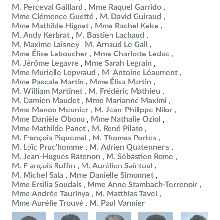
M. Perceval Gaillard
Mme Raquel Garrido
Mme Clémence Guetté
M. David Guiraud
Mme Mathilde Hignet
Mme Rachel Keke
M. Andy Kerbrat
M. Bastien Lachaud
M. Maxime Laisney
M. Arnaud Le Gall
Mme Élise Leboucher
Mme Charlotte Leduc
M. Jérôme Legavre
Mme Sarah Legrain
Mme Murielle Lepvraud
M. Antoine Léaument
Mme Pascale Martin
Mme Élisa Martin
M. William Martinet
M. Frédéric Mathieu
M. Damien Maudet
Mme Marianne Maximi
Mme Manon Meunier
M. Jean-Philippe Nilor
Mme Danièle Obono
Mme Nathalie Oziol
Mme Mathilde Panot
M. René Pilato
M. François Piquemal
M. Thomas Portes
M. Loïc Prud'homme
M. Adrien Quatennens
M. Jean-Hugues Ratenon
M. Sébastien Rome
M. François Ruffin
M. Aurélien Saintoul
M. Michel Sala
Mme Danielle Simonnet
Mme Ersilia Soudais
Mme Anne Stambach-Terrenoir
Mme Andrée Taurinya
M. Matthias Tavel
Mme Aurélie Trouvé
M. Paul Vannier