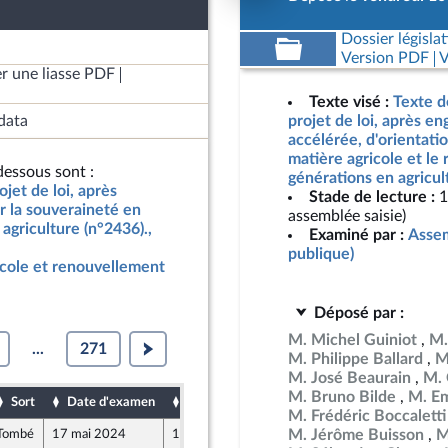
Dossier législat
Version PDF
V
r une liasse PDF
Texte visé :
Texte d
data
projet de loi, après e
accélérée, d'orientati
matière agricole et le
essous sont :
générations en agricul
jet de loi, après
Stade de lecture :
1
r la souveraineté en
assemblée saisie)
agriculture (n°2436).,
Examiné par :
Assem
publique)
icole et renouvellement
Déposé par :
M. Michel Guiniot
M.
...
271
M. Philippe Ballard
M
M. José Beaurain
M. 
M. Bruno Bilde
M. Em
Sort
Date d'examen
Date de dépôt
M. Frédéric Boccaletti
M. Jérôme Buisson
M
Tombé
17 mai 2024
14 mai 2024
0