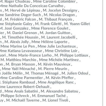
M. Roger Chudeau
Mme Caroline Colombier
Mme Nathalie Da Conceicao Carvalho
as
M. Hervé de Lépinau
M. Jocelyn Dessigny
e Sandrine Dogor-Such
M. Nicolas Dragon
d
M. Frédéric Falcon
M. Thibaut François
e Stéphanie Galzy
M. Frank Giletti
M. Yoann Gillet
M. José Gonzalez
Mme Florence Goulet
ier
M. Daniel Grenon
M. Jordan Guitton
M. Timothée Houssin
M. Laurent Jacobelli
n
M. Alexis Jolly
Mme Hélène Laporte
Mme Marine Le Pen
Mme Julie Lechanteux
Mme Katiana Levavasseur
Mme Christine Loir
uori
Mme Marie-France Lorho
M. Philippe Lottiaux
M. Matthieu Marchio
Mme Michèle Martinez
on
M. Bryan Masson
M. Kévin Mauvieux
Mme Yaël Ménaché
M. Pierre Meurin
Joëlle Mélin
M. Thomas Ménagé
M. Julien Odoul
Mme Caroline Parmentier
M. Kévin Pfeffer
. Stéphane Rambaud
Mme Angélique Ranc
me Laurence Robert-Dehault
d
Mme Anaïs Sabatini
M. Alexandre Sabatou
 Philippe Schreck
M. Emmanuel Taché
uy
M. Michaël Taverne
M. Lionel Tivoli