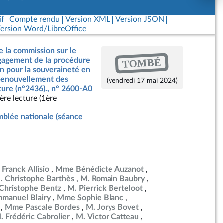
if
Compte rendu
Version XML
Version JSON
ersion Word/LibreOffice
e la commission sur le
TOMBÉ
ngagement de la procédure
on pour la souveraineté en
 renouvellement des
(vendredi 17 mai 2024)
ture (n°2436)., n° 2600-A0
ère lecture (1ère
blée nationale (séance
 Franck Allisio
Mme Bénédicte Auzanot
. Christophe Barthès
M. Romain Baubry
Christophe Bentz
M. Pierrick Berteloot
manuel Blairy
Mme Sophie Blanc
Mme Pascale Bordes
M. Jorys Bovet
. Frédéric Cabrolier
M. Victor Catteau