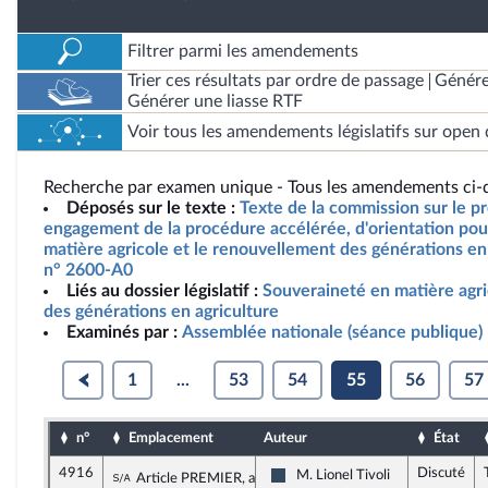
Filtrer parmi les amendements
Trier ces résultats par ordre de passage
Génére
Générer une liasse RTF
Voir tous les amendements législatifs sur open 
Recherche par examen unique - Tous les amendements ci-d
Déposés sur le texte :
Texte de la commission sur le pro
engagement de la procédure accélérée, d'orientation pou
matière agricole et le renouvellement des générations en 
n° 2600-A0
Liés au dossier législatif :
Souveraineté en matière agr
des générations en agriculture
Examinés par :
Assemblée nationale (séance publique)
1
...
53
54
55
56
57
n°
Emplacement
Auteur
État
4916
Discuté
Sous-amendement de l'amendement n°114
M. Lionel Tivoli
Article PREMIER, alinéa 19
Rassemblement National