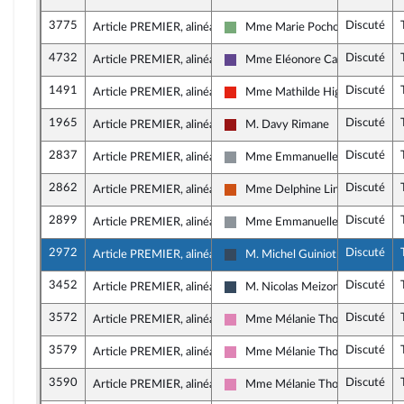
3775
Discuté
Article PREMIER, alinéa 19
Mme Marie Pochon
Écologiste - NUPES
4732
Discuté
Article PREMIER, alinéa 19
Mme Eléonore Caroit
Renaissance
1491
Discuté
Article PREMIER, alinéa 19
Mme Mathilde Hignet
La France insoumise - Nouvelle U
1965
Discuté
Article PREMIER, alinéa 19
M. Davy Rimane
Gauche démocrate et républicai
2837
Discuté
Article PREMIER, alinéa 19
Mme Emmanuelle Ménard
Non inscrit
2862
Discuté
Article PREMIER, alinéa 19
Mme Delphine Lingemann
Démocrate (MoDem et Indépend
2899
Discuté
Article PREMIER, alinéa 19
Mme Emmanuelle Ménard
Non inscrit
2972
Discuté
Article PREMIER, alinéa 19
M. Michel Guiniot
Rassemblement National
3452
Discuté
Article PREMIER, alinéa 19
M. Nicolas Meizonnet
Rassemblement National
3572
Discuté
Article PREMIER, alinéa 19
Mme Mélanie Thomin
Socialistes et apparentés
3579
Discuté
Article PREMIER, alinéa 19
Mme Mélanie Thomin
Socialistes et apparentés
3590
Discuté
Article PREMIER, alinéa 19
Mme Mélanie Thomin
Socialistes et apparentés