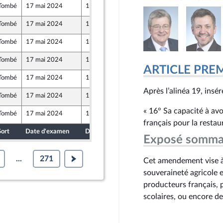
Tombé
17 mai 2024
10 mai 2024
Tombé
17 mai 2024
10 mai 2024
Tombé
17 mai 2024
10 mai 2024
Tombé
17 mai 2024
10 mai 2024
ARTICLE PRE
Tombé
17 mai 2024
10 mai 2024
Après l’alinéa 19, insére
Tombé
17 mai 2024
10 mai 2024
« 16° Sa capacité à av
Tombé
17 mai 2024
10 mai 2024
français pour la restaur
Sort
Date d'examen
Date de dépôt
Exposé somma
...
271
Cet amendement vise à 
souveraineté agricole e
producteurs français, p
scolaires, ou encore de