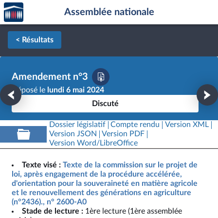
Accèder
Aller au contenu
Aller en bas de la page
Assemblée nationale
à la
page
d'accueil
< Résultats
Amendement n°3
Déposé le
lundi 6 mai 2024
Discuté
Dossier législatif
Compte rendu
Version XML
Version JSON
Version PDF
Version Word/LibreOffice
Texte visé :
Texte de la commission sur le projet de
loi, après engagement de la procédure accélérée,
d'orientation pour la souveraineté en matière agricole
et le renouvellement des générations en agriculture
(n°2436)., n° 2600-A0
Stade de lecture :
1ère lecture (1ère assemblée