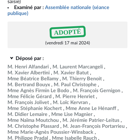
saisie)
Examiné par :
Assemblée nationale (séance
publique)
ADOPTÉ
(vendredi 17 mai 2024)
Déposé par :
M. Henri Alfandari
M. Laurent Marcangeli
M. Xavier Albertini
M. Xavier Batut
Mme Béatrice Bellamy
M. Thierry Benoit
M. Bertrand Bouyx
M. Paul Christophe
Mme Agnès Firmin Le Bodo
M. François Gernigon
Mme Félicie Gérard
M. Pierre Henriet
M. François Jolivet
M. Loïc Kervran
Mme Stéphanie Kochert
Mme Anne Le Hénanff
M. Didier Lemaire
Mme Lise Magnier
Mme Naïma Moutchou
M. Jérémie Patrier-Leitus
M. Christophe Plassard
M. Jean-François Portarrieu
Mme Marie-Agnès Poussier-Winsback
M. Philippe Pradal
Mme Isabelle Rauch