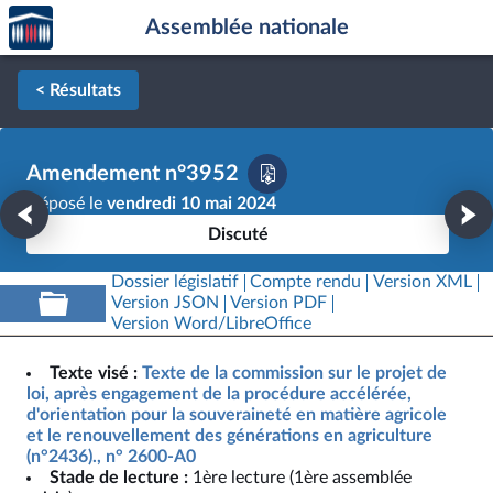
Accèder
Aller au contenu
Aller en bas de la page
Assemblée nationale
à la
page
d'accueil
< Résultats
Amendement n°3952
Déposé le
vendredi 10 mai 2024
Discuté
Dossier législatif
Compte rendu
Version XML
Version JSON
Version PDF
Version Word/LibreOffice
Texte visé :
Texte de la commission sur le projet de
loi, après engagement de la procédure accélérée,
d'orientation pour la souveraineté en matière agricole
et le renouvellement des générations en agriculture
(n°2436)., n° 2600-A0
Stade de lecture :
1ère lecture (1ère assemblée