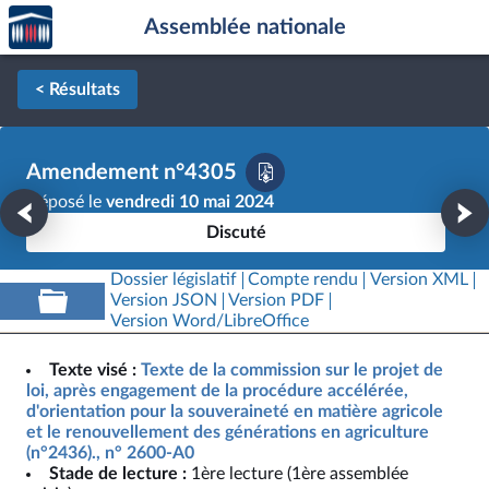
Accèder
Aller au contenu
Aller en bas de la page
Assemblée nationale
à la
page
d'accueil
< Résultats
Amendement n°4305
Déposé le
vendredi 10 mai 2024
Discuté
Dossier législatif
Compte rendu
Version XML
Version JSON
Version PDF
Version Word/LibreOffice
Texte visé :
Texte de la commission sur le projet de
loi, après engagement de la procédure accélérée,
d'orientation pour la souveraineté en matière agricole
et le renouvellement des générations en agriculture
(n°2436)., n° 2600-A0
Stade de lecture :
1ère lecture (1ère assemblée