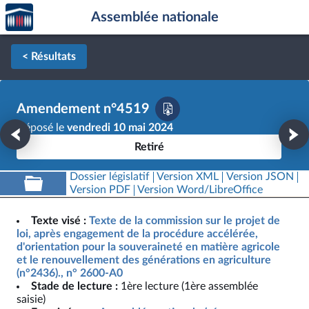
Accèder
Aller au contenu
Aller en bas de la page
Assemblée nationale
à la
page
d'accueil
< Résultats
Amendement n°4519
Déposé le
vendredi 10 mai 2024
Retiré
Dossier législatif
Version XML
Version JSON
Version PDF
Version Word/LibreOffice
Texte visé :
Texte de la commission sur le projet de
loi, après engagement de la procédure accélérée,
d'orientation pour la souveraineté en matière agricole
et le renouvellement des générations en agriculture
(n°2436)., n° 2600-A0
Stade de lecture :
1ère lecture (1ère assemblée
saisie)