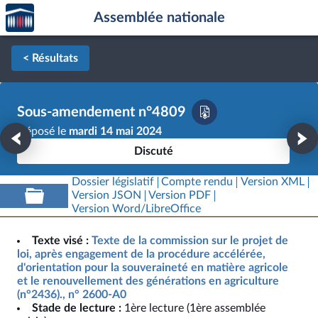
Accèder
Aller au contenu
Aller en bas de la page
Assemblée nationale
à la
page
d'accueil
< Résultats
Sous-amendement n°4809
Déposé le
mardi 14 mai 2024
Discuté
Dossier législatif
Compte rendu
Version XML
Version JSON
Version PDF
Version Word/LibreOffice
Texte visé :
Texte de la commission sur le projet de
loi, après engagement de la procédure accélérée,
d'orientation pour la souveraineté en matière agricole
et le renouvellement des générations en agriculture
(n°2436)., n° 2600-A0
Stade de lecture :
1ère lecture (1ère assemblée