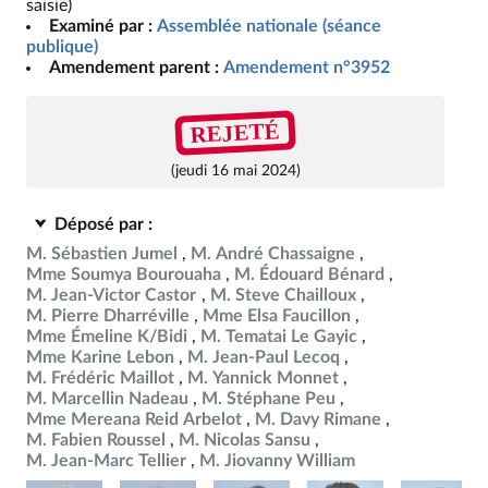
saisie)
Examiné par :
Assemblée nationale (séance
publique)
Amendement parent :
Amendement n°3952
REJETÉ
(jeudi 16 mai 2024)
Déposé par :
M. Sébastien Jumel
M. André Chassaigne
Mme Soumya Bourouaha
M. Édouard Bénard
M. Jean-Victor Castor
M. Steve Chailloux
M. Pierre Dharréville
Mme Elsa Faucillon
Mme Émeline K/Bidi
M. Tematai Le Gayic
Mme Karine Lebon
M. Jean-Paul Lecoq
M. Frédéric Maillot
M. Yannick Monnet
M. Marcellin Nadeau
M. Stéphane Peu
Mme Mereana Reid Arbelot
M. Davy Rimane
M. Fabien Roussel
M. Nicolas Sansu
M. Jean-Marc Tellier
M. Jiovanny William