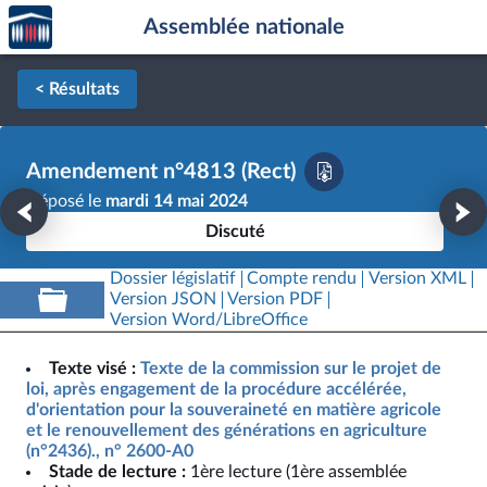
Accèder
Aller au contenu
Aller en bas de la page
Assemblée nationale
à la
page
d'accueil
< Résultats
Amendement n°4813 (Rect)
Déposé le
mardi 14 mai 2024
Discuté
Dossier législatif
Compte rendu
Version XML
Version JSON
Version PDF
Version Word/LibreOffice
Texte visé :
Texte de la commission sur le projet de
loi, après engagement de la procédure accélérée,
d'orientation pour la souveraineté en matière agricole
et le renouvellement des générations en agriculture
(n°2436)., n° 2600-A0
Stade de lecture :
1ère lecture (1ère assemblée