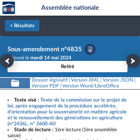
Accèder
Aller au contenu
Aller en bas de la page
Assemblée nationale
à la
page
d'accueil
< Résultats
Sous-amendement n°4835
Déposé le
mardi 14 mai 2024
Retiré
Dossier législatif
Version XML
Version JSON
Version PDF
Version Word/LibreOffice
Texte visé :
Texte de la commission sur le projet de
loi, après engagement de la procédure accélérée,
d'orientation pour la souveraineté en matière agricole
et le renouvellement des générations en agriculture
(n°2436)., n° 2600-A0
Stade de lecture :
1ère lecture (1ère assemblée
saisie)