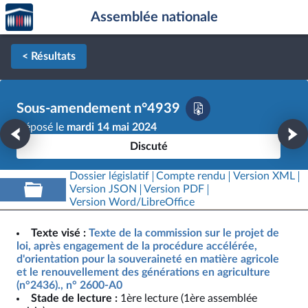
Accèder
Aller au contenu
Aller en bas de la page
Assemblée nationale
à la
page
d'accueil
< Résultats
Sous-amendement n°4939
Déposé le
mardi 14 mai 2024
Discuté
Dossier législatif
Compte rendu
Version XML
Version JSON
Version PDF
Version Word/LibreOffice
Texte visé :
Texte de la commission sur le projet de
loi, après engagement de la procédure accélérée,
d'orientation pour la souveraineté en matière agricole
et le renouvellement des générations en agriculture
(n°2436)., n° 2600-A0
Stade de lecture :
1ère lecture (1ère assemblée