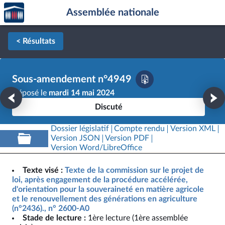
Accèder
Aller au contenu
Aller en bas de la page
Assemblée nationale
à la
page
d'accueil
< Résultats
Sous-amendement n°4949
Déposé le
mardi 14 mai 2024
Discuté
Dossier législatif
Compte rendu
Version XML
Version JSON
Version PDF
Version Word/LibreOffice
Texte visé :
Texte de la commission sur le projet de
loi, après engagement de la procédure accélérée,
d'orientation pour la souveraineté en matière agricole
et le renouvellement des générations en agriculture
(n°2436)., n° 2600-A0
Stade de lecture :
1ère lecture (1ère assemblée