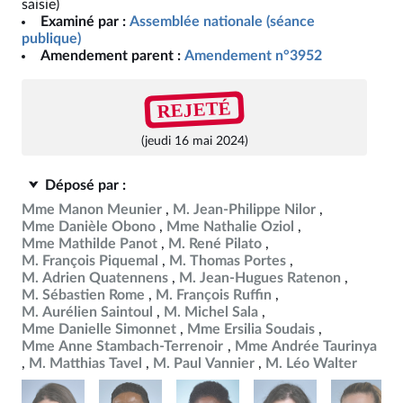
saisie)
Examiné par :
Assemblée nationale (séance
publique)
Amendement parent :
Amendement n°3952
REJETÉ
(jeudi 16 mai 2024)
Déposé par :
Mme Manon Meunier
M. Jean-Philippe Nilor
Mme Danièle Obono
Mme Nathalie Oziol
Mme Mathilde Panot
M. René Pilato
M. François Piquemal
M. Thomas Portes
M. Adrien Quatennens
M. Jean-Hugues Ratenon
M. Sébastien Rome
M. François Ruffin
M. Aurélien Saintoul
M. Michel Sala
Mme Danielle Simonnet
Mme Ersilia Soudais
Mme Anne Stambach-Terrenoir
Mme Andrée Taurinya
M. Matthias Tavel
M. Paul Vannier
M. Léo Walter