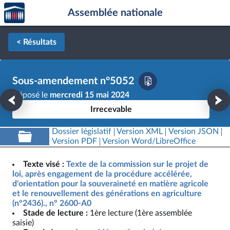
Accèder
Aller au contenu
Aller en bas de la page
Assemblée nationale
à la
page
d'accueil
< Résultats
Sous-amendement n°5052
Déposé le
mercredi 15 mai 2024
Irrecevable
Dossier législatif
Version XML
Version JSON
Version PDF
Version Word/LibreOffice
Texte visé :
Texte de la commission sur le projet de
loi, après engagement de la procédure accélérée,
d'orientation pour la souveraineté en matière agricole
et le renouvellement des générations en agriculture
(n°2436)., n° 2600-A0
Stade de lecture :
1ère lecture (1ère assemblée
saisie)