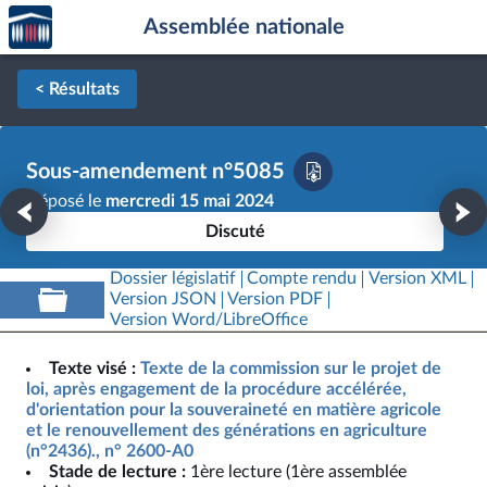
Accèder
Aller au contenu
Aller en bas de la page
Assemblée nationale
à la
page
d'accueil
< Résultats
Sous-amendement n°5085
Déposé le
mercredi 15 mai 2024
Discuté
Dossier législatif
Compte rendu
Version XML
Version JSON
Version PDF
Version Word/LibreOffice
Texte visé :
Texte de la commission sur le projet de
loi, après engagement de la procédure accélérée,
d'orientation pour la souveraineté en matière agricole
et le renouvellement des générations en agriculture
(n°2436)., n° 2600-A0
Stade de lecture :
1ère lecture (1ère assemblée