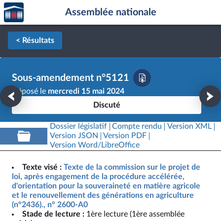
Accèder
Aller au contenu
Aller en bas de la page
Assemblée nationale
à la
page
d'accueil
< Résultats
Sous-amendement n°5121
Déposé le
mercredi 15 mai 2024
Discuté
Dossier législatif
Compte rendu
Version XML
Version JSON
Version PDF
Version Word/LibreOffice
Texte visé :
Texte de la commission sur le projet de
loi, après engagement de la procédure accélérée,
d'orientation pour la souveraineté en matière agricole
et le renouvellement des générations en agriculture
(n°2436)., n° 2600-A0
Stade de lecture :
1ère lecture (1ère assemblée