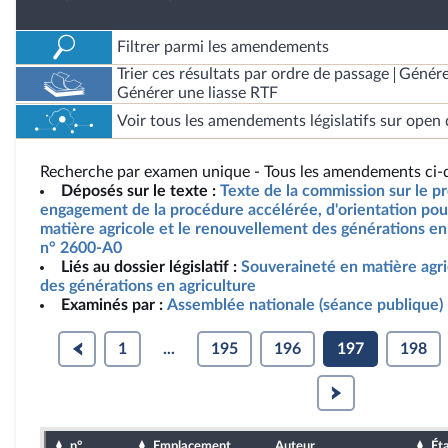
Filtrer parmi les amendements
Trier ces résultats par ordre de passage
Génére
Générer une liasse RTF
Voir tous les amendements législatifs sur open 
Recherche par examen unique - Tous les amendements ci-d
Déposés sur le texte :
Texte de la commission sur le pro
engagement de la procédure accélérée, d'orientation pou
matière agricole et le renouvellement des générations en 
n° 2600-A0
Liés au dossier législatif :
Souveraineté en matière agr
des générations en agriculture
Examinés par :
Assemblée nationale (séance publique)
1
...
195
196
197
198
n°
Emplacement
Auteur
Ét