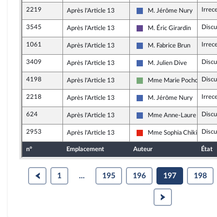
2219
Irrec
Après l'Article 13
M. Jérôme Nury
Les Républicains
3545
Discu
Après l'Article 13
M. Éric Girardin
Renaissance
1061
Irrec
Après l'Article 13
M. Fabrice Brun
Les Républicains
3409
Discu
Après l'Article 13
M. Julien Dive
Les Républicains
4198
Discu
Après l'Article 13
Mme Marie Pochon
Écologiste - NUPES
2218
Irrec
Après l'Article 13
M. Jérôme Nury
Les Républicains
624
Discu
Après l'Article 13
Mme Anne-Laure Blin
Les Républicains
2953
Discu
Après l'Article 13
Mme Sophia Chikirou
La France insoumise - Nouv
n°
Emplacement
Auteur
État
1
...
195
196
197
198