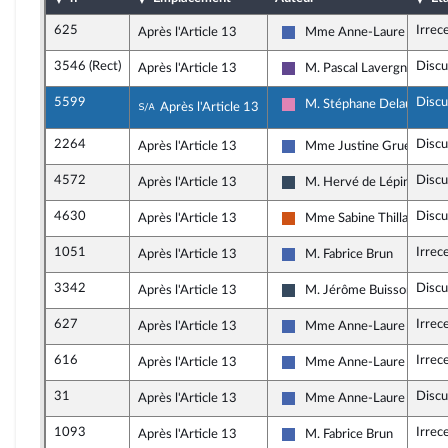
625
Irrec
Après l'Article 13
Mme Anne-Laure Blin
Les Républicains
3546 (Rect)
Discu
Après l'Article 13
M. Pascal Lavergne
Renaissance
5599
Discu
Sous-amendement de l'amendement n°
M. Stéphane Delautrette
Après l'Article 13
Socialistes et apparentés
2264
Discu
Après l'Article 13
Mme Justine Gruet
Les Républicains
4572
Discu
Après l'Article 13
M. Hervé de Lépinau
Rassemblement National
4630
Discu
Après l'Article 13
Mme Sabine Thillaye
Démocrate (MoDem et Ind
1051
Irrec
Après l'Article 13
M. Fabrice Brun
Les Républicains
3342
Discu
Après l'Article 13
M. Jérôme Buisson
Rassemblement National
627
Irrec
Après l'Article 13
Mme Anne-Laure Blin
Les Républicains
616
Irrec
Après l'Article 13
Mme Anne-Laure Blin
Les Républicains
31
Discu
Après l'Article 13
Mme Anne-Laure Blin
Les Républicains
1093
Irrec
Après l'Article 13
M. Fabrice Brun
Les Républicains