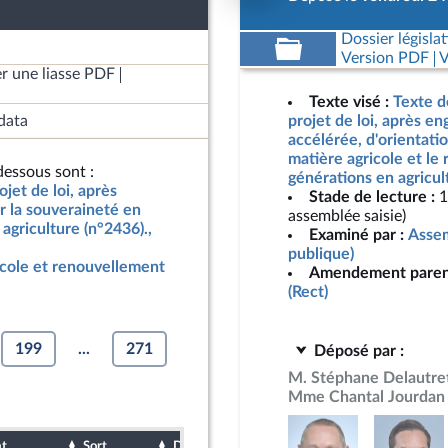
Dossier législat
Version PDF
V
r une liasse PDF
Texte visé :
Texte d
data
projet de loi, après e
accélérée, d'orientati
matière agricole et le
essous sont :
générations en agricul
jet de loi, après
Stade de lecture :
1
r la souveraineté en
assemblée saisie)
agriculture (n°2436).,
Examiné par :
Assem
publique)
icole et renouvellement
Amendement paren
(Rect)
199
...
271
Déposé par :
M. Stéphane Delautre
Mme Chantal Jourdan
at
Sort
Date d'examen
Date de dépôt