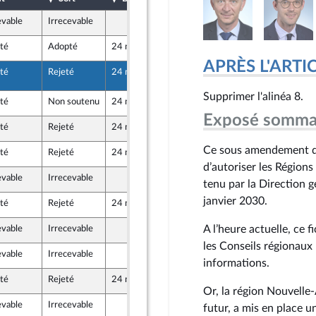
evable
Irrecevable
7 mai 2024
té
Adopté
24 mai 2024
10 mai 2024
APRÈS L'ARTI
té
Rejeté
24 mai 2024
24 mai 2024
3546 (Rect)
Supprimer l'alinéa 8.
té
Non soutenu
24 mai 2024
9 mai 2024
Exposé somma
té
Rejeté
24 mai 2024
10 mai 2024
Ce sous amendement du
té
Rejeté
24 mai 2024
10 mai 2024
épendants)
d’autoriser les Régions
evable
Irrecevable
7 mai 2024
tenu par la Direction g
janvier 2030.
té
Rejeté
24 mai 2024
10 mai 2024
A l’heure actuelle, ce f
evable
Irrecevable
7 mai 2024
les Conseils régionaux 
evable
Irrecevable
7 mai 2024
informations.
té
Rejeté
24 mai 2024
6 mai 2024
Or, la région Nouvelle-
evable
Irrecevable
7 mai 2024
futur, a mis en place un 