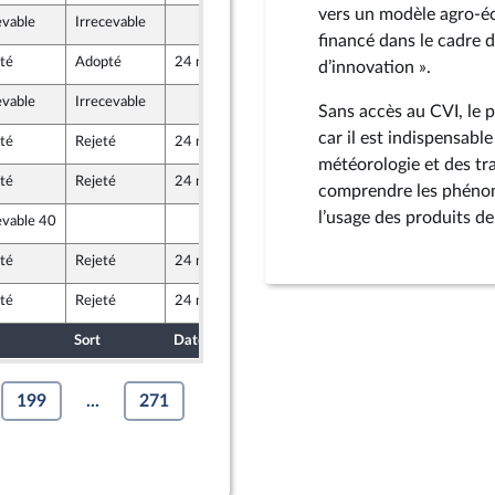
vers un modèle agro-éco
evable
Irrecevable
9 mai 2024
financé dans le cadre 
té
Adopté
24 mai 2024
10 mai 2024
d’innovation ».
evable
Irrecevable
7 mai 2024
Sans accès au CVI, le 
car il est indispensable
té
Rejeté
24 mai 2024
10 mai 2024
météorologie et des tr
té
Rejeté
24 mai 2024
10 mai 2024
comprendre les phénomè
l’usage des produits de
evable 40
9 mai 2024
té
Rejeté
24 mai 2024
7 mai 2024
té
Rejeté
24 mai 2024
10 mai 2024
elle Union Populaire écologique et sociale
Sort
Date d'examen
Date de dépôt
199
...
271