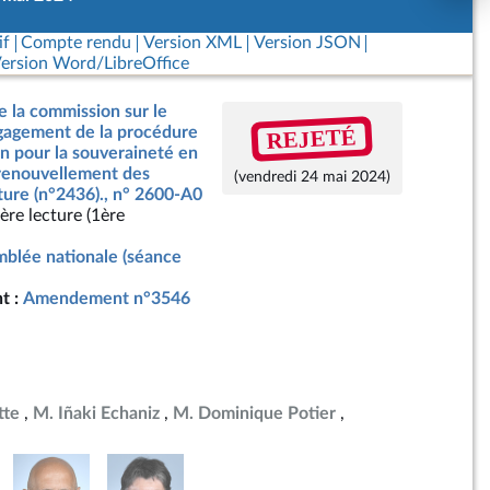
if
Compte rendu
Version XML
Version JSON
ersion Word/LibreOffice
e la commission sur le
REJETÉ
ngagement de la procédure
on pour la souveraineté en
 renouvellement des
(vendredi 24 mai 2024)
ture (n°2436)., n° 2600-A0
ère lecture (1ère
blée nationale (séance
t :
Amendement n°3546
tte
M. Iñaki Echaniz
M. Dominique Potier