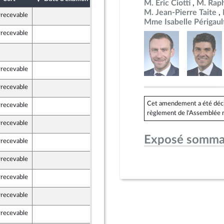
M. Éric Ciotti
M. Raph
M. Jean-Pierre Taite
rrecevable
9 mai 2024
Mme Isabelle Périgaul
rrecevable
9 mai 2024
10 mai 2024
rrecevable
6 mai 2024
rrecevable
7 mai 2024
Cet amendement a été déclar
rrecevable
7 mai 2024
règlement de l'Assemblée n
rrecevable
7 mai 2024
Exposé somma
rrecevable
9 mai 2024
rrecevable
9 mai 2024
rrecevable
10 mai 2024
rrecevable
10 mai 2024
 Territoires
rrecevable
10 mai 2024