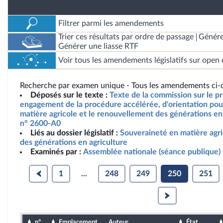
Filtrer parmi les amendements
Trier ces résultats par ordre de passage
Génére
Générer une liasse RTF
Voir tous les amendements législatifs sur open 
Recherche par examen unique - Tous les amendements ci-d
Déposés sur le texte :
Texte de la commission sur le pro
engagement de la procédure accélérée, d'orientation pou
matière agricole et le renouvellement des générations en 
n° 2600-A0
Liés au dossier législatif :
Souveraineté en matière agr
des générations en agriculture
Examinés par :
Assemblée nationale (séance publique)
1
...
248
249
250
251
n°
Emplacement
Auteur
État