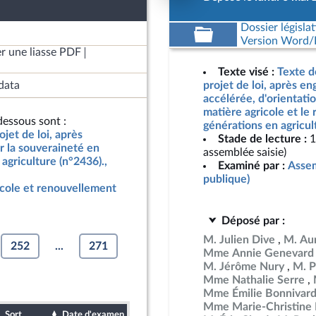
Dossier législat
Version Word/L
r une liasse PDF
Texte visé :
Texte d
data
projet de loi, après e
accélérée, d'orientati
matière agricole et le
essous sont :
générations en agricul
jet de loi, après
Stade de lecture :
1
r la souveraineté en
assemblée saisie)
agriculture (n°2436).,
Examiné par :
Assem
publique)
icole et renouvellement
Déposé par :
M. Julien Dive
M. Aur
252
...
271
Mme Annie Genevard
M. Jérôme Nury
M. P
Mme Nathalie Serre
Mme Émilie Bonnivar
Mme Marie-Christine 
Sort
Date d'examen
Date de dépôt