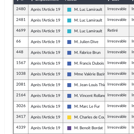
2480
Irrecevable
I
Après l'Article 19
M. Luc Lamirault
Horizons et apparentés
2481
Irrecevable
I
Après l'Article 19
M. Luc Lamirault
Horizons et apparentés
4699
Retiré
Après l'Article 19
M. Luc Lamirault
Horizons et apparentés
66
Irrecevable
I
Après l'Article 19
M. Julien Dive
Les Républicains
448
Irrecevable
I
Après l'Article 19
M. Fabrice Brun
Les Républicains
1567
Irrecevable
I
Après l'Article 19
M. Francis Dubois
Les Républicains
1038
Irrecevable
I
Après l'Article 19
Mme Valérie Bazin-Malgras
Les Républicains
2081
Irrecevable
I
Après l'Article 19
M. Jean-Louis Thiériot
Les Républicains
2164
Irrecevable
I
Après l'Article 19
M. Vincent Rolland
Les Républicains
3026
Irrecevable
I
Après l'Article 19
M. Marc Le Fur
Les Républicains
3417
Irrecevable
I
Après l'Article 19
M. Charles de Courson
Libertés, Indépendants, Outre-mer et
4339
Irrecevable
I
Après l'Article 19
M. Benoît Bordat
Renaissance