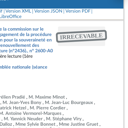
if
Version XML
Version JSON
Version PDF
ibreOffice
e la commission sur le
IRRECEVABLE
ngagement de la procédure
on pour la souveraineté en
 renouvellement des
ture (n°2436)., n° 2600-A0
ère lecture (1ère
blée nationale (séance
élien Pradié
M. Maxime Minot
M. Jean-Yves Bony
M. Jean-Luc Bourgeaux
atrick Hetzel
M. Pierre Cordier
M. Antoine Vermorel-Marques
d
M. Yannick Neuder
M. Stéphane Viry
Dalloz
Mme Sylvie Bonnet
Mme Justine Gruet