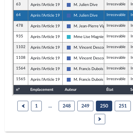
63
Irrecevable
I
Après l'Article 19
M. Julien Dive
Les Républicains
64
Irrecevable
I
Après l'Article 19
M. Julien Dive
Les Républicains
478
Irrecevable
I
Après l'Article 19
M. Jean-Pierre Vigier
Les Républicains
935
Irrecevable
I
Après l'Article 19
Mme Lise Magnier
Horizons et apparentés
1102
Irrecevable
I
Après l'Article 19
M. Vincent Descoeur
Les Républicains
1108
Irrecevable
I
Après l'Article 19
M. Vincent Descoeur
Les Républicains
1564
Irrecevable
I
Après l'Article 19
M. Francis Dubois
Les Républicains
1565
Irrecevable
I
Après l'Article 19
M. Francis Dubois
Les Républicains
n°
Emplacement
Auteur
État
S
1
...
248
249
250
251