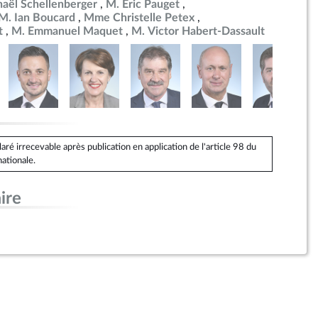
aël Schellenberger
M. Éric Pauget
M. Ian Boucard
Mme Christelle Petex
t
M. Emmanuel Maquet
M. Victor Habert-Dassault
é irrecevable après publication en application de l'article 98 du
ationale.
ire