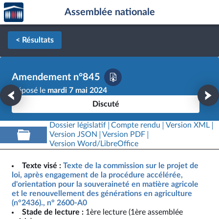
Accèder
Aller au contenu
Aller en bas de la page
Assemblée nationale
à la
page
d'accueil
< Résultats
Amendement n°845
Déposé le
mardi 7 mai 2024
Discuté
Dossier législatif
Compte rendu
Version XML
Version JSON
Version PDF
Version Word/LibreOffice
Texte visé :
Texte de la commission sur le projet de
loi, après engagement de la procédure accélérée,
d'orientation pour la souveraineté en matière agricole
et le renouvellement des générations en agriculture
(n°2436)., n° 2600-A0
Stade de lecture :
1ère lecture (1ère assemblée