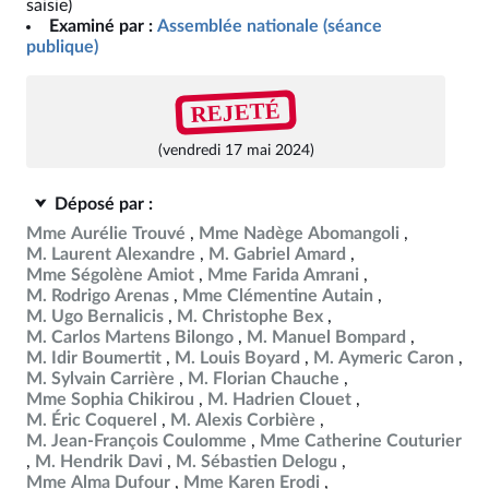
saisie)
Examiné par :
Assemblée nationale (séance
publique)
REJETÉ
(vendredi 17 mai 2024)
Déposé par :
Mme Aurélie Trouvé
Mme Nadège Abomangoli
M. Laurent Alexandre
M. Gabriel Amard
Mme Ségolène Amiot
Mme Farida Amrani
M. Rodrigo Arenas
Mme Clémentine Autain
M. Ugo Bernalicis
M. Christophe Bex
M. Carlos Martens Bilongo
M. Manuel Bompard
M. Idir Boumertit
M. Louis Boyard
M. Aymeric Caron
M. Sylvain Carrière
M. Florian Chauche
Mme Sophia Chikirou
M. Hadrien Clouet
M. Éric Coquerel
M. Alexis Corbière
M. Jean-François Coulomme
Mme Catherine Couturier
M. Hendrik Davi
M. Sébastien Delogu
Mme Alma Dufour
Mme Karen Erodi