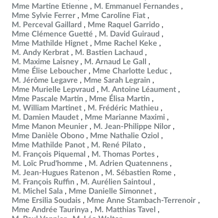
Mme Martine Etienne
M. Emmanuel Fernandes
Mme Sylvie Ferrer
Mme Caroline Fiat
M. Perceval Gaillard
Mme Raquel Garrido
Mme Clémence Guetté
M. David Guiraud
Mme Mathilde Hignet
Mme Rachel Keke
M. Andy Kerbrat
M. Bastien Lachaud
M. Maxime Laisney
M. Arnaud Le Gall
Mme Élise Leboucher
Mme Charlotte Leduc
M. Jérôme Legavre
Mme Sarah Legrain
Mme Murielle Lepvraud
M. Antoine Léaument
Mme Pascale Martin
Mme Élisa Martin
M. William Martinet
M. Frédéric Mathieu
M. Damien Maudet
Mme Marianne Maximi
Mme Manon Meunier
M. Jean-Philippe Nilor
Mme Danièle Obono
Mme Nathalie Oziol
Mme Mathilde Panot
M. René Pilato
M. François Piquemal
M. Thomas Portes
M. Loïc Prud'homme
M. Adrien Quatennens
M. Jean-Hugues Ratenon
M. Sébastien Rome
M. François Ruffin
M. Aurélien Saintoul
M. Michel Sala
Mme Danielle Simonnet
Mme Ersilia Soudais
Mme Anne Stambach-Terrenoir
Mme Andrée Taurinya
M. Matthias Tavel