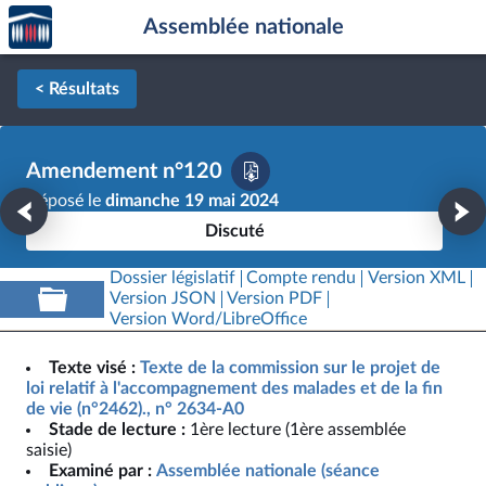
Accèder
Aller au contenu
Aller en bas de la page
Assemblée nationale
à la
page
d'accueil
< Résultats
Amendement n°120
Déposé le
dimanche 19 mai 2024
Discuté
Dossier législatif
Compte rendu
Version XML
Version JSON
Version PDF
Version Word/LibreOffice
Texte visé :
Texte de la commission sur le projet de
loi relatif à l'accompagnement des malades et de la fin
de vie (n°2462)., n° 2634-A0
Stade de lecture :
1ère lecture (1ère assemblée
saisie)
Examiné par :
Assemblée nationale (séance