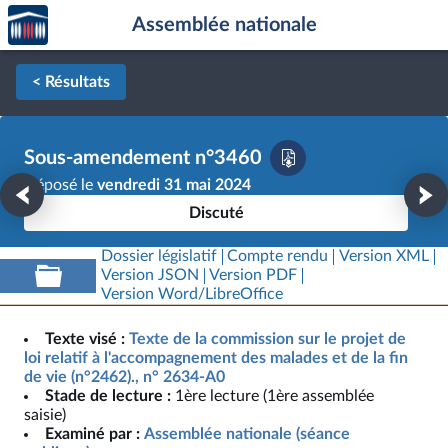
Accèder
Aller au contenu
Aller en bas de la page
Assemblée nationale
à la
page
d'accueil
< Résultats
Sous-amendement n°3460
Déposé le
vendredi 31 mai 2024
Discuté
Dossier législatif
Compte rendu
Version XML
Version JSON
Version PDF
Version Word/LibreOffice
Texte visé :
Texte de la commission sur le projet de
loi relatif à l'accompagnement des malades et de la fin
de vie (n°2462)., n° 2634-A0
Stade de lecture :
1ère lecture (1ère assemblée
saisie)
Examiné par :
Assemblée nationale (séance