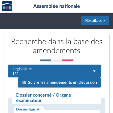
Accèder
Aller au contenu
Aller en bas de la page
Assemblée nationale
à la
page
d'accueil
Résultats >
Recherche dans la base des
amendements
Législature
e
16
Suivre les amendements en discussion
Dossier concerné / Organe
examinateur
Dossier législatif