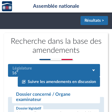
Accèder
Aller au contenu
Aller en bas de la page
Assemblée nationale
à la
page
d'accueil
Résultats >
Recherche dans la base des
amendements
Législature
e
16
Suivre les amendements en discussion
Dossier concerné / Organe
examinateur
Dossier législatif