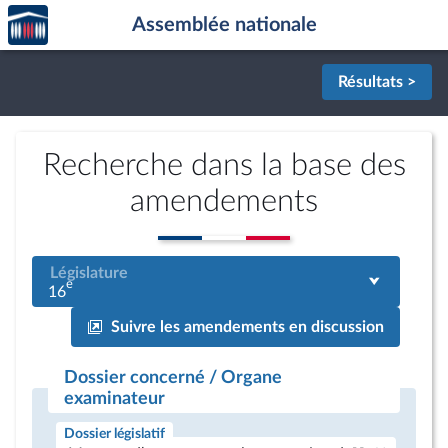
Accèder
Aller au contenu
Aller en bas de la page
Assemblée nationale
à la
page
d'accueil
Résultats >
Recherche dans la base des
amendements
Législature
e
16
Suivre les amendements en discussion
Dossier concerné / Organe
examinateur
Dossier législatif