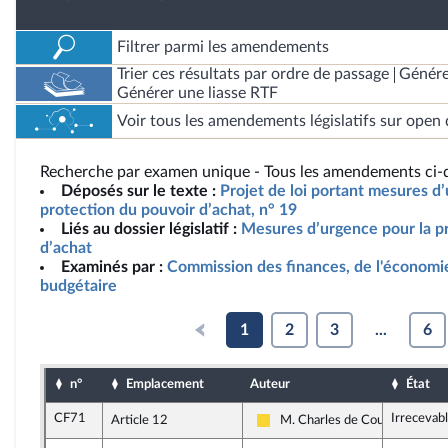
Filtrer parmi les amendements
Trier ces résultats par ordre de passage
Génére
Générer une liasse RTF
Voir tous les amendements législatifs sur open 
Recherche par examen unique - Tous les amendements ci-d
Déposés sur le texte :
Projet de loi portant mesures d
protection du pouvoir d’achat, n° 19
Liés au dossier législatif :
Mesures d’urgence pour la p
d’achat
Examinés par :
Commission des finances, de l'économie
budgétaire
1
2
3
...
6
n°
Emplacement
Auteur
État
CF71
Irrecevab
Article 12
M. Charles de Courson
Libertés, Indépendants, Outre-m