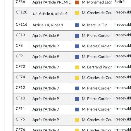
CF36
Retiré
Après l'Article PREMIER
M. Mohamed Laqhila
Démocrate (MoDem et Indépen
CF120
Irrecevab
Sous-amendement de l'amendement n°CF
M. Charles de Courson
Article 6, alinéa 4
Libertés, Indépendants, Outre-m
CF116
Irrecevab
Article 14, alinéa 1
M. Marc Le Fur
Les Républicains
CF13
Irrecevab
Après l'Article 9
M. Pierre Cordier
Les Républicains
CF8
Irrecevab
Après l'Article 9
M. Pierre Cordier
Les Républicains
CF9
Irrecevab
Après l'Article 9
M. Pierre Cordier
Les Républicains
CF72
Irrecevab
Après l'Article 9
M. Bertrand Pancher
Libertés, Indépendants, Outre-m
CF74
Irrecevab
Après l'Article 9
M. Charles de Courson
Libertés, Indépendants, Outre-m
CF12
Irrecevab
Après l'Article 9
M. Pierre Cordier
Les Républicains
CF10
Irrecevab
Après l'Article 9
M. Pierre Cordier
Les Républicains
CF11
Irrecevab
Après l'Article 9
M. Pierre Cordier
Les Républicains
CF75
Irrecevab
Après l'Article 9
M. Charles de Courson
Libertés, Indépendants, Outre-m
CF76
Irrecevab
Après l'Article 9
M. Charles de Courson