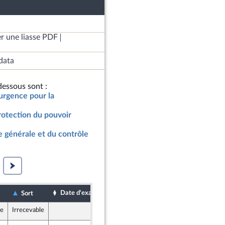
r une liasse PDF
data
essous sont :
’urgence pour la
rotection du pouvoir
 générale et du contrôle
Date d'examen
Date de dépôt
Sort
le
Irrecevable
9 juillet 2022
er et Territoires