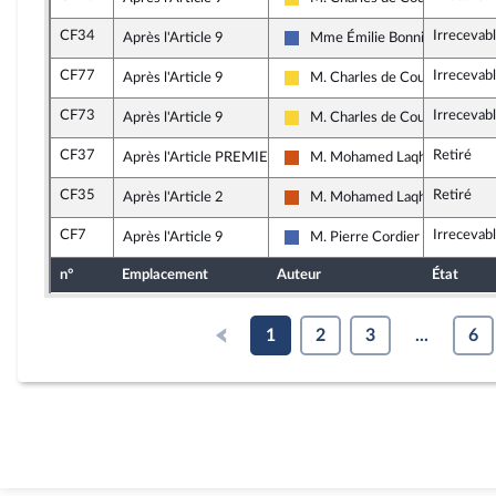
Libertés, Indépendants, Outre-m
CF34
Irrecevab
Après l'Article 9
Mme Émilie Bonnivard
Les Républicains
CF77
Irrecevab
Après l'Article 9
M. Charles de Courson
Libertés, Indépendants, Outre-m
CF73
Irrecevab
Après l'Article 9
M. Charles de Courson
Libertés, Indépendants, Outre-m
CF37
Retiré
Après l'Article PREMIER
M. Mohamed Laqhila
Démocrate (MoDem et Indépen
CF35
Retiré
Après l'Article 2
M. Mohamed Laqhila
Démocrate (MoDem et Indépen
CF7
Irrecevab
Après l'Article 9
M. Pierre Cordier
Les Républicains
n°
Emplacement
Auteur
État
1
2
3
...
6