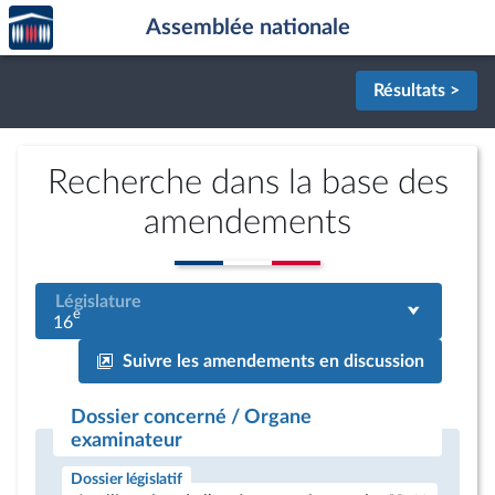
Accèder
Aller au contenu
Aller en bas de la page
Assemblée nationale
à la
page
d'accueil
Résultats >
Recherche dans la base des
amendements
Législature
e
16
Suivre les amendements en discussion
Dossier concerné / Organe
examinateur
Dossier législatif