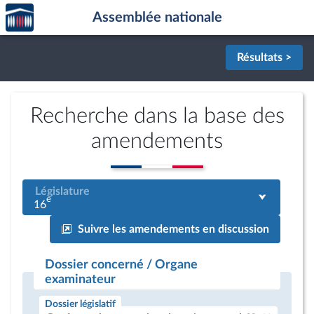
Accèder
Aller au contenu
Aller en bas de la page
Assemblée nationale
à la
page
d'accueil
Résultats >
Recherche dans la base des
amendements
Législature
e
16
Suivre les amendements en discussion
Dossier concerné / Organe
examinateur
Dossier législatif