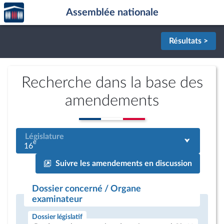
Accèder
Aller au contenu
Aller en bas de la page
Assemblée nationale
à la
page
d'accueil
Résultats >
Recherche dans la base des
amendements
Législature
e
16
Suivre les amendements en discussion
Dossier concerné / Organe
examinateur
Dossier législatif