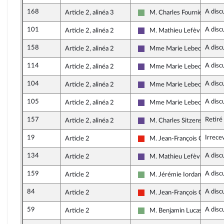
168
A disc
Article 2, alinéa 3
M. Charles Fournier
Écologiste - NUPES
101
A disc
Article 2, alinéa 2
M. Mathieu Lefèvre
Renaissance
158
A disc
Article 2, alinéa 2
Mme Marie Lebec
Renaissance
114
A disc
Article 2, alinéa 2
Mme Marie Lebec
Renaissance
104
A disc
Article 2, alinéa 2
Mme Marie Lebec
Renaissance
105
A disc
Article 2, alinéa 2
Mme Marie Lebec
Renaissance
157
Retiré
Article 2, alinéa 2
M. Charles Sitzenstuhl
Renaissance
19
Irrece
Article 2
M. Jean-François Coulom
La France insoumise - Nouve
134
A disc
Article 2
M. Mathieu Lefèvre
Renaissance
159
A disc
Article 2
M. Jérémie Iordanoff
Écologiste - NUPES
84
A disc
Article 2
M. Jean-François Coulom
La France insoumise - Nouve
59
A disc
Article 2
M. Benjamin Lucas-Lundy
Écologiste - NUPES