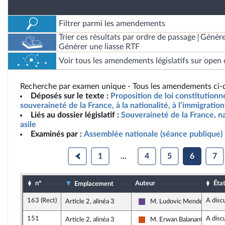
Filtrer parmi les amendements
Trier ces résultats par ordre de passage
Génére
Générer une liasse RTF
Voir tous les amendements législatifs sur open 
Recherche par examen unique - Tous les amendements ci-d
Déposés sur le texte :
Proposition de loi constitutionne
souveraineté de la France, à la nationalité, à l’immigration 
Liés au dossier législatif :
Souveraineté de la France, na
asile
Examinés par :
Assemblée nationale (séance publique)
1
...
4
5
6
7
n°
Auteur
Éta
Emplacement
163 (Rect)
A disc
Article 2, alinéa 3
M. Ludovic Mendes
Renaissance
151
A disc
Article 2, alinéa 3
M. Erwan Balanant
Démocrate (MoDem et Indé