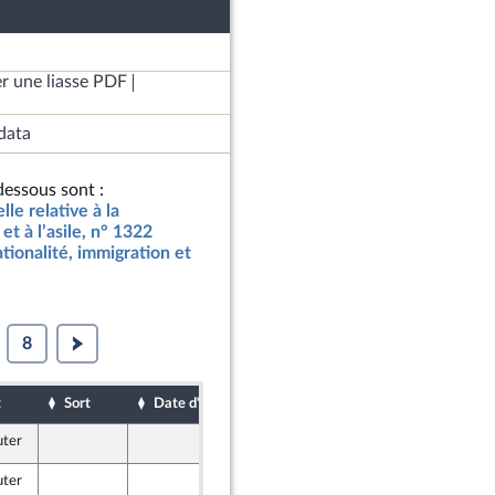
r une liasse PDF
data
essous sont :
lle relative à la
et à l’asile, n° 1322
tionalité, immigration et
8
t
Sort
Date d'examen
Date de dépôt
uter
4 décembre 2023
uter
4 décembre 2023
pendants)