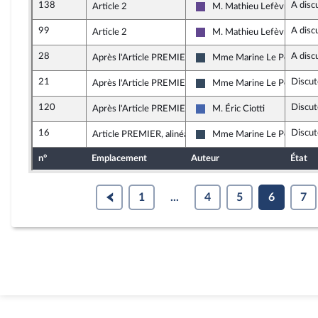
138
A disc
Article 2
M. Mathieu Lefèvre
Renaissance
99
A disc
Article 2
M. Mathieu Lefèvre
Renaissance
28
A disc
Après l'Article PREMIER
Mme Marine Le Pen
Rassemblement National
21
Discut
Après l'Article PREMIER
Mme Marine Le Pen
Rassemblement National
120
Discut
Après l'Article PREMIER
M. Éric Ciotti
Les Républicains
16
Discut
Article PREMIER, alinéa 2
Mme Marine Le Pen
Rassemblement National
n°
Emplacement
Auteur
État
1
...
4
5
6
7