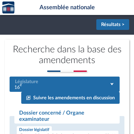
Accèder
Aller au contenu
Aller en bas de la page
Assemblée nationale
à la
page
d'accueil
Résultats >
Recherche dans la base des
amendements
Législature
e
16
Suivre les amendements en discussion
Dossier concerné / Organe
examinateur
Dossier législatif