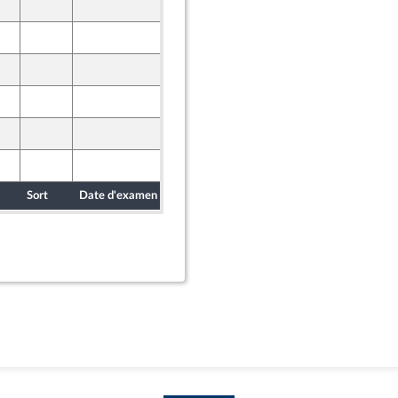
5 octobre 2023
9 octobre 2023
9 octobre 2023
ne - NUPES
9 octobre 2023
ion Populaire écologique et sociale
9 octobre 2023
9 octobre 2023
Sort
Date d'examen
Date de dépôt