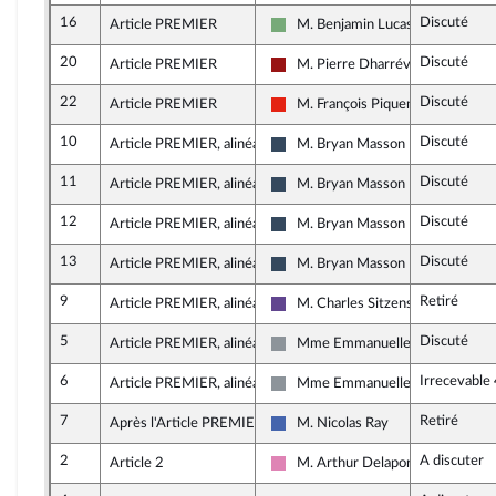
16
Discuté
Article PREMIER
M. Benjamin Lucas-Lundy
Écologiste - NUPES
20
Discuté
Article PREMIER
M. Pierre Dharréville
Gauche démocrate et républicai
22
Discuté
Article PREMIER
M. François Piquemal
La France insoumise - Nouvelle Un
10
Discuté
Article PREMIER, alinéa 2
M. Bryan Masson
Rassemblement National
11
Discuté
Article PREMIER, alinéa 4
M. Bryan Masson
Rassemblement National
12
Discuté
Article PREMIER, alinéa 5
M. Bryan Masson
Rassemblement National
13
Discuté
Article PREMIER, alinéa 5
M. Bryan Masson
Rassemblement National
9
Retiré
Article PREMIER, alinéa 6
M. Charles Sitzenstuhl
Renaissance
5
Discuté
Article PREMIER, alinéa 6
Mme Emmanuelle Ménard
Non inscrit
6
Irrecevable
Article PREMIER, alinéa 6
Mme Emmanuelle Ménard
Non inscrit
7
Retiré
Après l'Article PREMIER
M. Nicolas Ray
Les Républicains
2
A discuter
Article 2
M. Arthur Delaporte
Socialistes et apparentés (membr