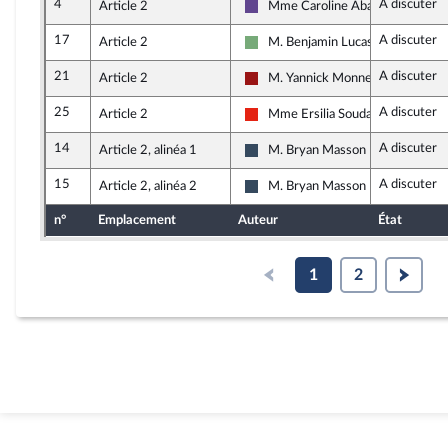
4
A discuter
Article 2
Mme Caroline Abadie
Renaissance
17
A discuter
Article 2
M. Benjamin Lucas-Lundy
Écologiste - NUPES
21
A discuter
Article 2
M. Yannick Monnet
Gauche démocrate et républicai
25
A discuter
Article 2
Mme Ersilia Soudais
La France insoumise - Nouvelle Un
14
A discuter
Article 2, alinéa 1
M. Bryan Masson
Rassemblement National
15
A discuter
Article 2, alinéa 2
M. Bryan Masson
Rassemblement National
n°
Emplacement
Auteur
État
1
2