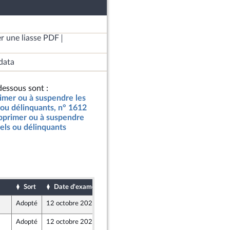
r une liasse PDF
data
essous sont :
rimer ou à suspendre les
s ou délinquants, n° 1612
upprimer ou à suspendre
nels ou délinquants
Sort
Date d'examen
Date de dépôt
Adopté
12 octobre 2023
4 octobre 2023
e de l’intergroupe NUPES)
Adopté
12 octobre 2023
5 octobre 2023