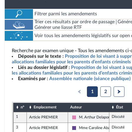
Filtrer parmi les amendements
Trier ces résultats par ordre de passage
Génére
Générer une liasse RTF
Voir tous les amendements législatifs sur open 
Recherche par examen unique - Tous les amendements ci-d
Déposés sur le texte :
Proposition de loi visant à supp
allocations familiales pour les parents d’enfants criminel
Liés au dossier législatif :
Proposition de loi visant à s
les allocations familiales pour les parents d’enfants crimi
Examinés par :
Assemblée nationale (séance publique)
1
2
n°
Emplacement
Auteur
État
1
Discuté
Article PREMIER
M. Arthur Delaporte
Socialistes et apparentés (membr
3
Discuté
Article PREMIER
Mme Caroline Abadie
Renaissance