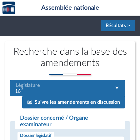
Accèder
Aller au contenu
Aller en bas de la page
Assemblée nationale
à la
page
d'accueil
Résultats >
Recherche dans la base des
amendements
Législature
e
16
Suivre les amendements en discussion
Dossier concerné / Organe
examinateur
Dossier législatif