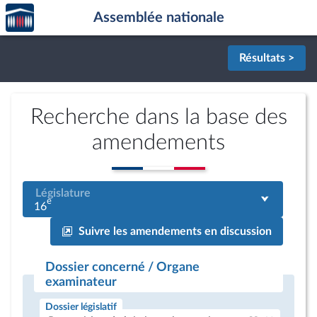
Accèder
Aller au contenu
Aller en bas de la page
Assemblée nationale
à la
page
d'accueil
Résultats >
Recherche dans la base des
amendements
Législature
e
16
Suivre les amendements en discussion
Dossier concerné / Organe
examinateur
Dossier législatif