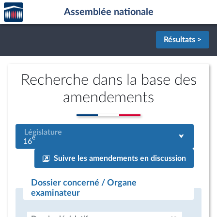
Accèder
Aller au contenu
Aller en bas de la page
Assemblée nationale
à la
page
d'accueil
Résultats >
Recherche dans la base des
amendements
Législature
e
16
Suivre les amendements en discussion
Dossier concerné / Organe
examinateur