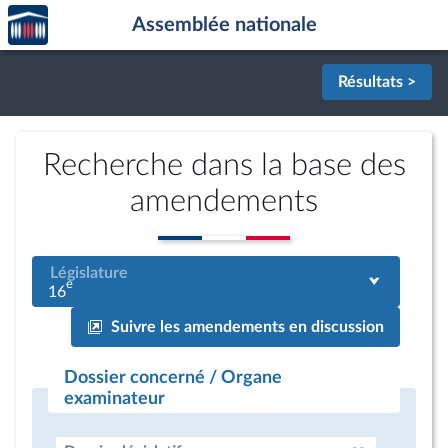
Accèder
Aller au contenu
Aller en bas de la page
Assemblée nationale
à la
page
d'accueil
Résultats >
Recherche dans la base des
amendements
Législature
e
16
Suivre les amendements en discussion
Dossier concerné / Organe
examinateur