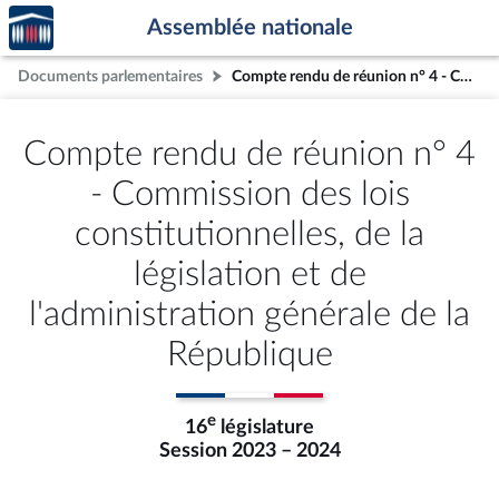
Accèder
Aller au contenu
Aller en bas de la page
Assemblée nationale
à la
page
Documents parlementaires
Compte rendu de réunion n° 4 - Commission des lois constitutionnelles, de la législation et de l'administration générale de la République
d'accueil
Compte rendu de réunion n° 4
- Commission des lois
constitutionnelles, de la
législation et de
l'administration générale de la
République
e
16
législature
Session 2023 – 2024