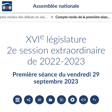
Accèder
Aller au contenu
Aller en bas de la page
Assemblée nationale
à la
page
Comptes rendus des débats en séance
Compte rendu de la première séance du vendredi 29 septembre 2023
d'accueil
e
XVI
législature
2e session extraordinaire
de 2022-2023
Première séance du vendredi 29
septembre 2023
Ouvrir
Partager
Accéder
Les
Accéder
le
le
au
dossiers
au
sommaire
compte
document
législatifs
cahier
rendu
PDF
associés
bleu