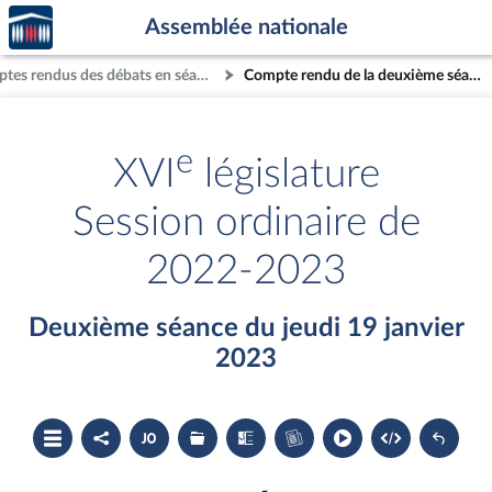
Accèder
Aller au contenu
Aller en bas de la page
Assemblée nationale
à la
page
Comptes rendus des débats en séance
Compte rendu de la deuxième séance du jeudi 19 janvier 2023
d'accueil
e
XVI
législature
Session ordinaire de
2022-2023
Deuxième séance du jeudi 19 janvier
2023
Ouvrir
Partager
Accéder
Les
Les
Accéder
le
le
au
dossiers
textes
au
sommaire
compte
document
législatifs
examinés
cahier
rendu
PDF
associés
bleu