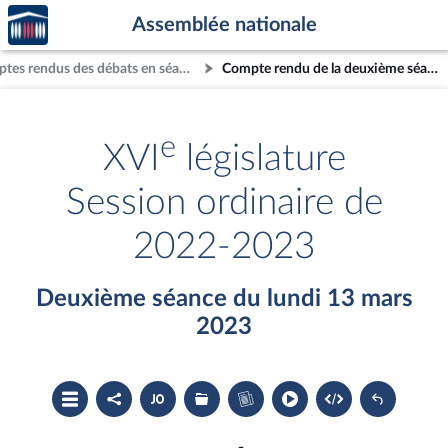
Accèder
Aller au contenu
Aller en bas de la page
Assemblée nationale
à la
page
Comptes rendus des débats en séance
Compte rendu de la deuxième séance du lundi 13 mars 2023
d'accueil
e
XVI
législature
Session ordinaire de
2022-2023
Deuxième séance du lundi 13 mars
2023
Ouvrir
Partager
Accéder
Les
Accéder
le
le
au
dossiers
au
sommaire
compte
document
législatifs
cahier
rendu
PDF
associés
bleu