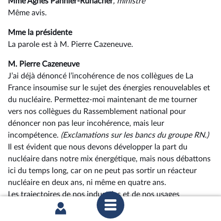
Mme Agnès Pannier-Runacher
, ministre
Même avis.
Mme la présidente
La parole est à M. Pierre Cazeneuve.
M. Pierre Cazeneuve
J’ai déjà dénoncé l’incohérence de nos collègues de La
France insoumise sur le sujet des énergies renouvelables et
du nucléaire. Permettez-moi maintenant de me tourner
vers nos collègues du Rassemblement national pour
dénoncer non pas leur incohérence, mais leur
incompétence.
(Exclamations sur les bancs du groupe RN.)
Il est évident que nous devons développer la part du
nucléaire dans notre mix énergétique, mais nous débattons
ici du temps long, car on ne peut pas sortir un réacteur
nucléaire en deux ans, ni même en quatre ans.
Les trajectoires de nos industries et de nos usages
indiquent que nos besoins en électricité vont continuer à
s’accroître massivement dans les prochaines années. Nous