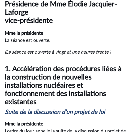
du
Présidence de Mme Élodie Jacquier-
compte
rendu
Laforge
vice-présidente
Mme la présidente
La séance est ouverte.
(La séance est ouverte à vingt et une heures trente.)
1.
Accélération des procédures liées à
la construction de nouvelles
installations nucléaires et
fonctionnement des installations
existantes
Suite de la discussion d’un projet de loi
Mme la présidente
L’ordre du jour appelle la suite de la discussion du projet de