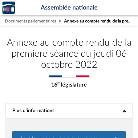
Accèder
Aller au contenu
Aller en bas de la page
Assemblée nationale
à la
page
Documents parlementaires
Annexe au compte rendu de la première séance du jeudi 06 octobre 2022
d'accueil
Annexe au compte rendu de la
première séance du jeudi 06
octobre 2022
e
16
législature
Plus d’informations
<b>Plus d’informations</b>