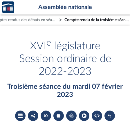
Accèder
Aller au contenu
Aller en bas de la page
Assemblée nationale
à la
page
Comptes rendus des débats en séance
Compte rendu de la troisième séance du mardi 07 février 2023
d'accueil
e
XVI
législature
Session ordinaire de
2022-2023
Troisième séance du mardi 07 février
2023
Ouvrir
Partager
Accéder
Les
Accéder
le
le
au
dossiers
au
sommaire
compte
document
législatifs
cahier
rendu
PDF
associés
bleu