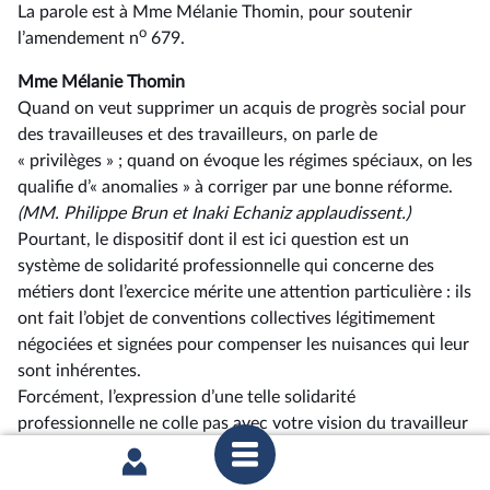
La parole est à Mme Mélanie Thomin, pour soutenir
o
l’amendement n
679.
Mme Mélanie Thomin
Quand on veut supprimer un acquis de progrès social pour
des travailleuses et des travailleurs, on parle de
« privilèges » ; quand on évoque les régimes spéciaux, on les
qualifie d’« anomalies » à corriger par une bonne réforme.
(MM. Philippe Brun et Inaki Echaniz applaudissent.)
Pourtant, le dispositif dont il est ici question est un
système de solidarité professionnelle qui concerne des
métiers dont l’exercice mérite une attention particulière : ils
ont fait l’objet de conventions collectives légitimement
négociées et signées pour compenser les nuisances qui leur
sont inhérentes.
Forcément, l’expression d’une telle solidarité
professionnelle ne colle pas avec votre vision du travailleur
solitaire et ubérisé. Plutôt qu’une anomalie, ces régimes
spéciaux sont un idéal et un horizon ; ils renvoient à une