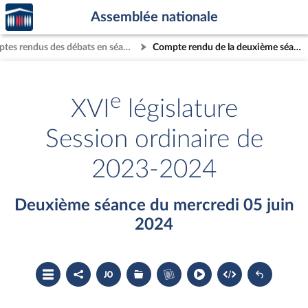
Accèder
Aller au contenu
Aller en bas de la page
Assemblée nationale
à la
page
Comptes rendus des débats en séance
Compte rendu de la deuxième séance du mercredi 05 juin 2024
d'accueil
e
XVI
législature
Session ordinaire de
2023-2024
Deuxième séance du mercredi 05 juin
2024
Ouvrir
Partager
Accéder
Les
Accéder
le
le
au
dossiers
au
sommaire
compte
document
législatifs
cahier
rendu
PDF
associés
bleu