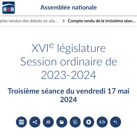
Accèder
Aller au contenu
Aller en bas de la page
Assemblée nationale
à la
page
Comptes rendus des débats en séance
Compte rendu de la troisième séance du vendredi 17 mai 2024
d'accueil
e
XVI
législature
Session ordinaire de
2023-2024
Troisième séance du vendredi 17 mai
2024
Ouvrir
Partager
Accéder
Les
Accéder
le
le
au
dossiers
au
sommaire
compte
document
législatifs
cahier
rendu
PDF
associés
bleu