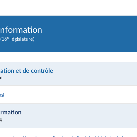
information
e
(16
législature)
ation et de contrôle
on
ité
ormation
4